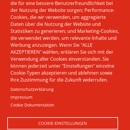
die für eine bessere Benutzerfreundlichkeit bei
Menü
wissen wollte, wer
der Nutzung der Website sorgen; Performance-
Das Unternehmen
oder was sich
Cookies, die wir verwenden, um aggregierte
Beratung
Daten über die Nutzung der Website und
eigentlich hinter
Statistiken zu generieren; und Marketing-Cookies,
Aktuelles
Hausmann Wynen
die verwendet werden, um relevante Inhalte und
verbirgt, und warum
Werbung anzuzeigen. Wenn Sie "ALLE
Karriere
AKZEPTIEREN" wählen, erklären Sie sich mit der
wir als Softwarehaus
Kontakt
Verwendung aller Cookies einverstanden. Sie
von und für Elektro-
können jederzeit unter "Einstellungen" einzelne
Impressum
und
Cookie-Typen akzeptieren und ablehnen sowie
Ihre Zustimmung für die Zukunft widerrufen.
Datenschutz
Haustechnikbetriebe
Datenschutzerklärung
durchaus andere
AGB
Impressum
Wege beschreiten -
Cookie Dokumentation
hier finden Sie Ihre
Antworten.
COOKIE-EINSTELLUNGEN