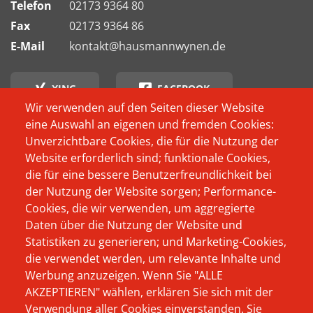
Telefon
02173 9364 80
Fax
02173 9364 86
E-Mail
kontakt@hausmannwynen.de
XING
FACEBOOK
Wir verwenden auf den Seiten dieser Website
eine Auswahl an eigenen und fremden Cookies:
INSTAGRAM
Unverzichtbare Cookies, die für die Nutzung der
Website erforderlich sind; funktionale Cookies,
Footer
Wer schon immer
Produkte
die für eine bessere Benutzerfreundlichkeit bei
Menü
wissen wollte, wer
der Nutzung der Website sorgen; Performance-
Das Unternehmen
oder was sich
Cookies, die wir verwenden, um aggregierte
Beratung
Daten über die Nutzung der Website und
eigentlich hinter
Statistiken zu generieren; und Marketing-Cookies,
Aktuelles
Hausmann Wynen
die verwendet werden, um relevante Inhalte und
verbirgt, und warum
Werbung anzuzeigen. Wenn Sie "ALLE
Karriere
AKZEPTIEREN" wählen, erklären Sie sich mit der
wir als Softwarehaus
Kontakt
Verwendung aller Cookies einverstanden. Sie