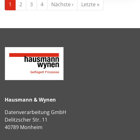
Seitennummerierung
1
2
3
4
Nächste ›
Nächste
Letzte »
Letzte
Seite
Seite
Hausmann & Wynen
Datenverarbeitung GmbH
Delitzscher Str. 11
40789 Monheim