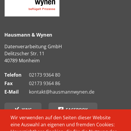
Hausmann & Wynen
Datenverarbeitung GmbH
Delitzscher Str. 11
40789 Monheim
Telefon
02173 9364 80
Fax
02173 9364 86
E-Mail
kontakt@hausmannwynen.de
XING
FACEBOOK
Wir verwenden auf den Seiten dieser Website
eine Auswahl an eigenen und fremden Cookies:
INSTAGRAM