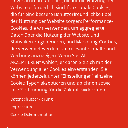
Unverzichtbare Cookies, die für die Nutzung der
Website erforderlich sind; funktionale Cookies,
Footer
Wer schon immer
Produkte
die für eine bessere Benutzerfreundlichkeit bei
Menü
wissen wollte, wer
der Nutzung der Website sorgen; Performance-
Das Unternehmen
oder was sich
Cookies, die wir verwenden, um aggregierte
Beratung
Daten über die Nutzung der Website und
eigentlich hinter
Statistiken zu generieren; und Marketing-Cookies,
Aktuelles
Hausmann Wynen
die verwendet werden, um relevante Inhalte und
verbirgt, und warum
Werbung anzuzeigen. Wenn Sie "ALLE
Karriere
AKZEPTIEREN" wählen, erklären Sie sich mit der
wir als Softwarehaus
Kontakt
Verwendung aller Cookies einverstanden. Sie
von und für Elektro-
können jederzeit unter "Einstellungen" einzelne
Impressum
und
Cookie-Typen akzeptieren und ablehnen sowie
Ihre Zustimmung für die Zukunft widerrufen.
Datenschutz
Haustechnikbetriebe
Datenschutzerklärung
durchaus andere
AGB
Impressum
Wege beschreiten -
Cookie Dokumentation
hier finden Sie Ihre