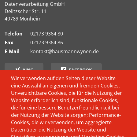
Datenverarbeitung GmbH
Delitzscher Str. 11
40789 Monheim
Telefon
02173 9364 80
Fax
02173 9364 86
E-Mail
kontakt@hausmannwynen.de
XING
FACEBOOK
Wir verwenden auf den Seiten dieser Website
eine Auswahl an eigenen und fremden Cookies:
INSTAGRAM
Unverzichtbare Cookies, die für die Nutzung der
Website erforderlich sind; funktionale Cookies,
Footer
Wer schon immer
Produkte
die für eine bessere Benutzerfreundlichkeit bei
Menü
wissen wollte, wer
der Nutzung der Website sorgen; Performance-
Das Unternehmen
oder was sich
Cookies, die wir verwenden, um aggregierte
Beratung
Daten über die Nutzung der Website und
eigentlich hinter