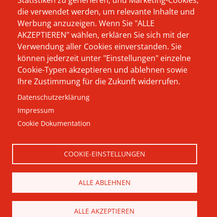
Statistiken zu generieren; und Marketing-Cookies,
Aktuelles
Hausmann Wynen
die verwendet werden, um relevante Inhalte und
verbirgt, und warum
Werbung anzuzeigen. Wenn Sie "ALLE
Karriere
AKZEPTIEREN" wählen, erklären Sie sich mit der
wir als Softwarehaus
Kontakt
Verwendung aller Cookies einverstanden. Sie
von und für Elektro-
können jederzeit unter "Einstellungen" einzelne
Impressum
und
Cookie-Typen akzeptieren und ablehnen sowie
Ihre Zustimmung für die Zukunft widerrufen.
Datenschutz
Haustechnikbetriebe
Datenschutzerklärung
durchaus andere
AGB
Impressum
Wege beschreiten -
Cookie Dokumentation
hier finden Sie Ihre
Antworten.
COOKIE-EINSTELLUNGEN
® 2026 Hausmann & Wynen
Datenverarbeitung GmbH
ALLE ABLEHNEN
ALLE AKZEPTIEREN